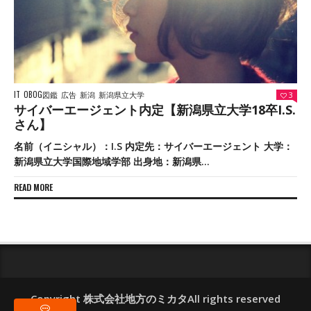
IT
OBOG図鑑
広告
新潟
新潟県立大学
3
サイバーエージェント内定【新潟県立大学18卒I.S.
さん】
名前（イニシャル）：I.S 内定先：サイバーエージェント 大学：
新潟県立大学国際地域学部 出身地：新潟県...
READ MORE
Copyright 株式会社地方のミカタAll rights reserved