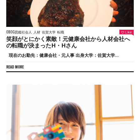
OBOG図鑑社会人
人材
佐賀大学
転職
Like
笑顔がとにかく素敵！元健康会社から人材会社へ
の転職が決まったH・Hさん
現在のお勤先：健康会社・元人事 出身大学：佐賀大学...
READ MORE